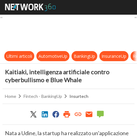
Kaitiaki, intelligenza artificiale c
Ultimi articoli
AutomotiveUp
BankingUp
InsuranceUp
Re
Kaitiaki, intelligenza artificiale contro
cyberbullismo e Blue Whale
Home
Fintech - BankingUp
Insurtech
Nata a Udine, la startup ha realizzato un’applicazione