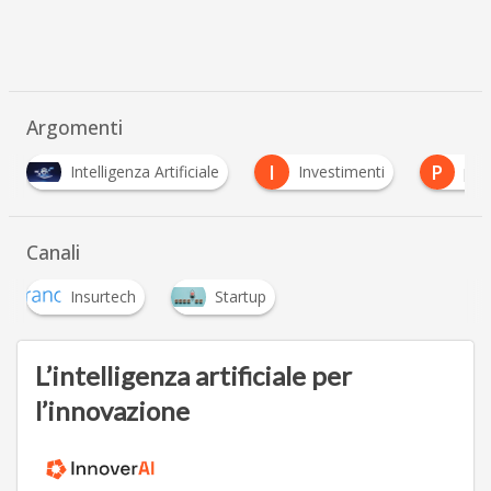
Argomenti
I
P
V
ligenza Artificiale
Investimenti
privacy
Canali
Insurtech
Startup
L’intelligenza artificiale per
l’innovazione