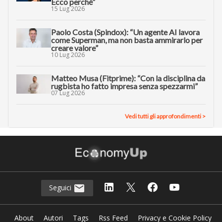
Ecco perché”
15 Lug 2026
Paolo Costa (Spindox): “Un agente AI lavora
come Superman, ma non basta ammirarlo per
creare valore”
10 Lug 2026
Matteo Musa (Fitprime): “Con la disciplina da
rugbista ho fatto impresa senza spezzarmi”
07 Lug 2026
Vedi tutti gli approfondimenti >
Seguici
About
Autori
Tags
Rss Feed
Privacy e Cookie Policy