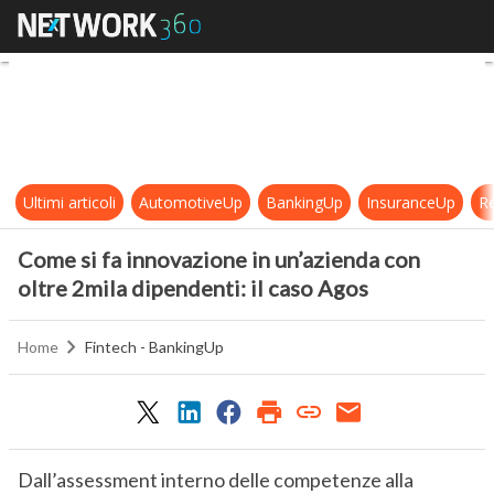
Come si fa innovazione in un’aziend
Ultimi articoli
AutomotiveUp
BankingUp
InsuranceUp
Re
Come si fa innovazione in un’azienda con
oltre 2mila dipendenti: il caso Agos
Home
Fintech - BankingUp
Dall’assessment interno delle competenze alla