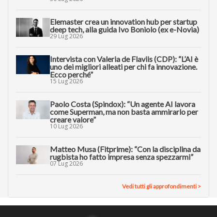
Elemaster crea un innovation hub per startup
deep tech, alla guida Ivo Boniolo (ex e-Novia)
29 Lug 2026
Intervista con Valeria de Flaviis (CDP): “L’AI è
uno dei migliori alleati per chi fa innovazione.
Ecco perché”
15 Lug 2026
Paolo Costa (Spindox): “Un agente AI lavora
come Superman, ma non basta ammirarlo per
creare valore”
10 Lug 2026
Matteo Musa (Fitprime): “Con la disciplina da
rugbista ho fatto impresa senza spezzarmi”
07 Lug 2026
Vedi tutti gli approfondimenti >