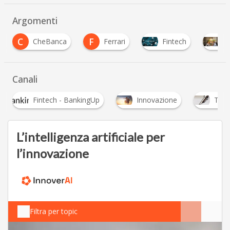
Argomenti
F
CheBanca
Ferrari
Fintech
Startup
Canali
nkingUp
Innovazione
Trasformazione digitale e s
L’intelligenza artificiale per
l’innovazione
Filtra per topic