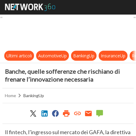
Banche, quelle sofferenze che risc
Ultimi articoli
AutomotiveUp
BankingUp
InsuranceUp
Re
Banche, quelle sofferenze che rischiano di
frenare l’innovazione necessaria
Home
BankingUp
Il fintech, l’ingresso sul mercato dei GAFA, la direttiva