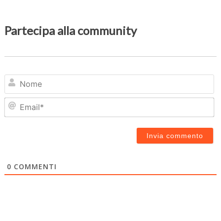
Partecipa alla community
N
Em
0
COMMENTI