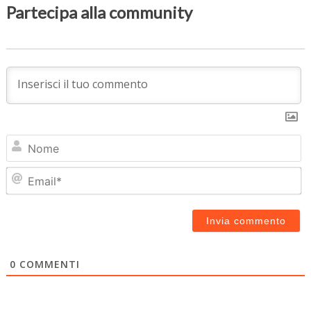
Partecipa alla community
N
Em
0
COMMENTI