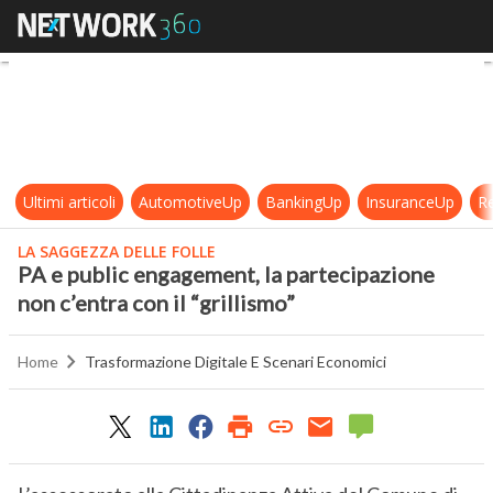
PA e public engagement, la partecip
Ultimi articoli
AutomotiveUp
BankingUp
InsuranceUp
Re
LA SAGGEZZA DELLE FOLLE
PA e public engagement, la partecipazione
non c’entra con il “grillismo”
Home
Trasformazione Digitale E Scenari Economici