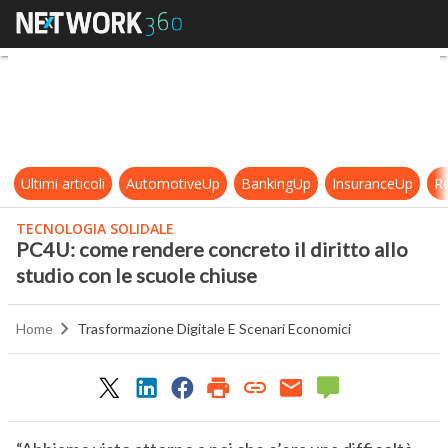
PC4U: come rendere concreto il diri
Ultimi articoli
AutomotiveUp
BankingUp
InsuranceUp
Re
TECNOLOGIA SOLIDALE
PC4U: come rendere concreto il diritto allo
studio con le scuole chiuse
Home
Trasformazione Digitale E Scenari Economici