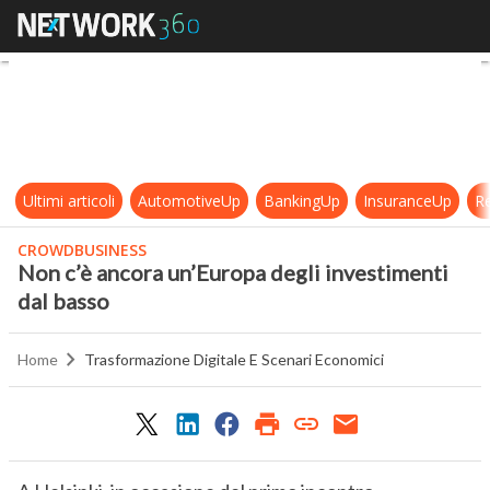
Non c’è ancora un’Europa degli inv
Ultimi articoli
AutomotiveUp
BankingUp
InsuranceUp
Re
CROWDBUSINESS
Non c’è ancora un’Europa degli investimenti
dal basso
Home
Trasformazione Digitale E Scenari Economici