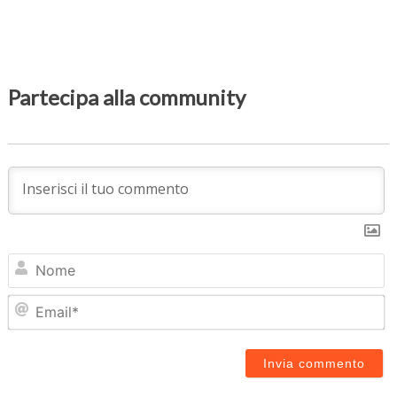
Partecipa alla community
N
Em