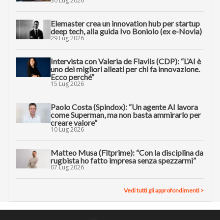
30 Lug 2026
Elemaster crea un innovation hub per startup
deep tech, alla guida Ivo Boniolo (ex e-Novia)
29 Lug 2026
Intervista con Valeria de Flaviis (CDP): “L’AI è
uno dei migliori alleati per chi fa innovazione.
Ecco perché”
15 Lug 2026
Paolo Costa (Spindox): “Un agente AI lavora
come Superman, ma non basta ammirarlo per
creare valore”
10 Lug 2026
Matteo Musa (Fitprime): “Con la disciplina da
rugbista ho fatto impresa senza spezzarmi”
07 Lug 2026
Vedi tutti gli approfondimenti >