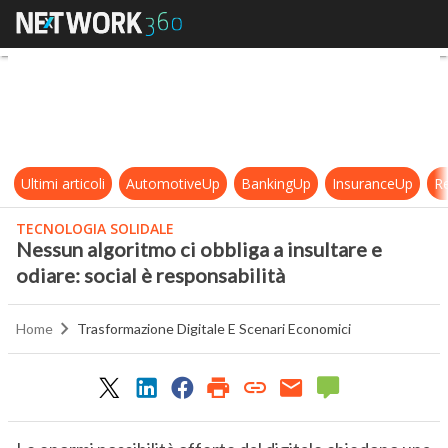
Nessun algoritmo ci obbliga a insult
Ultimi articoli
AutomotiveUp
BankingUp
InsuranceUp
Re
TECNOLOGIA SOLIDALE
Nessun algoritmo ci obbliga a insultare e
odiare: social è responsabilità
Home
Trasformazione Digitale E Scenari Economici