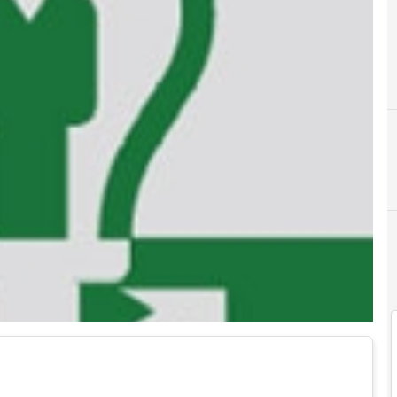
C
Camere d