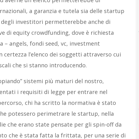
ed averne un elenco permetterebbe di
rnazionali, a garanzia e tutela sia delle startup
o degli investitori permetterebbe anche di
tive di equity crowdfunding, dove è richiesta
a – angels, fondi seed, vc, investment
certezza l’elenco dei soggetti attraverso cui
scali che si stanno introducendo.
copiando” sistemi più maturi del nostro,
entati i requisiti di legge per entrare nel
percorso, chi ha scritto la normativa è stato
 che potessero perimetrare le startup, nella
ie che erano state pensate per gli spin-off da
to che è stata fatta la frittata, per una serie di