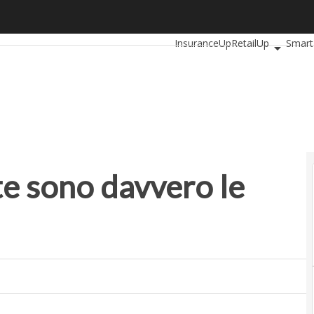
sono davvero le startup italiane?
Ultimi articoli
AutomotiveUp
InsuranceUp
RetailUp
Smart
Startup
te sono davvero le