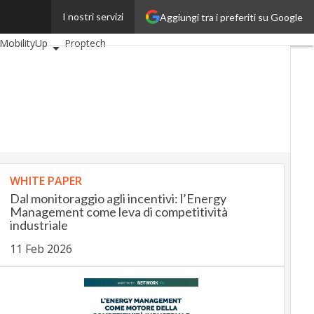
I nostri servizi
Aggiungi tra i preferiti su Google
BankingUp
MobilityUp
Proptech
WHITE PAPER
Dal monitoraggio agli incentivi: l’Energy
Management come leva di competitività
industriale
11 Feb 2026