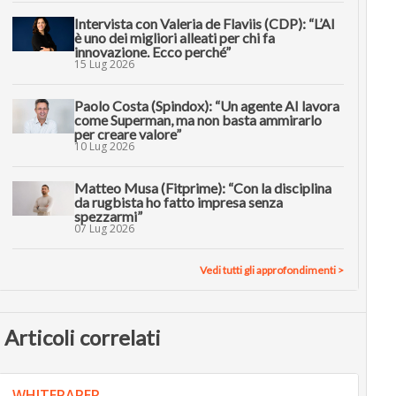
Intervista con Valeria de Flaviis (CDP): “L’AI
è uno dei migliori alleati per chi fa
innovazione. Ecco perché”
15 Lug 2026
Paolo Costa (Spindox): “Un agente AI lavora
come Superman, ma non basta ammirarlo
per creare valore”
10 Lug 2026
Matteo Musa (Fitprime): “Con la disciplina
da rugbista ho fatto impresa senza
spezzarmi”
07 Lug 2026
Vedi tutti gli approfondimenti >
Articoli correlati
WHITEPAPER