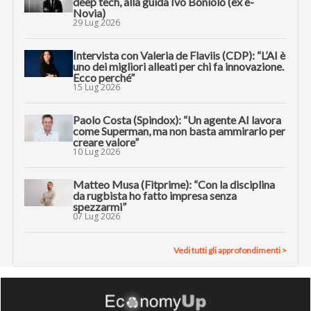
deep tech, alla guida Ivo Boniolo (ex e-
Novia)
29 Lug 2026
Intervista con Valeria de Flaviis (CDP): “L’AI è
uno dei migliori alleati per chi fa innovazione.
Ecco perché”
15 Lug 2026
Paolo Costa (Spindox): “Un agente AI lavora
come Superman, ma non basta ammirarlo per
creare valore”
10 Lug 2026
Matteo Musa (Fitprime): “Con la disciplina
da rugbista ho fatto impresa senza
spezzarmi”
07 Lug 2026
Vedi tutti gli approfondimenti >