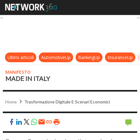
MADE IN ITALY
Ultimi articoli
AutomotiveUp
BankingUp
InsuranceUp
MANIFESTO
MADE IN ITALY
Home
Trasformazione Digitale E Scenari Economici