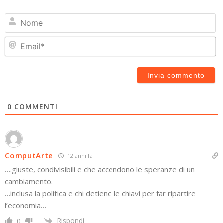
N
Em
0
COMMENTI
ComputArte
12 anni fa
….giuste, condivisibili e che accendono le speranze di un
cambiamento.
…inclusa la politica e chi detiene le chiavi per far ripartire
l’economia…
Rispondi
0