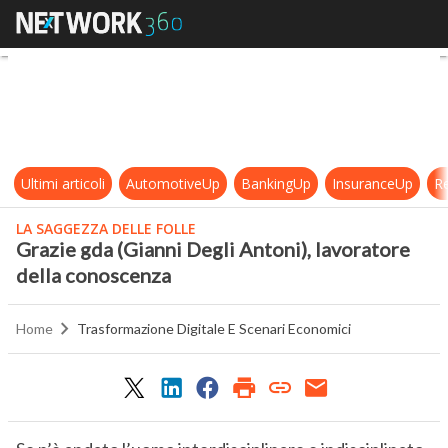
Grazie gda (Gianni Degli Antoni), 
Ultimi articoli
AutomotiveUp
BankingUp
InsuranceUp
Re
LA SAGGEZZA DELLE FOLLE
Grazie gda (Gianni Degli Antoni), lavoratore
della conoscenza
Home
Trasformazione Digitale E Scenari Economici