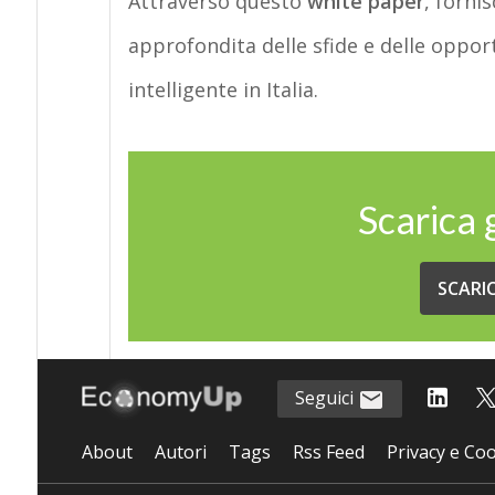
Attraverso
questo
white paper
, forni
approfondita delle sfide e delle opport
intelligente in Italia.
Scarica
SCARI
Seguici
About
Autori
Tags
Rss Feed
Privacy e Coo