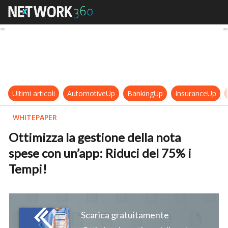
Ottimizza la gestione della nota sp
Ultimi articoli
AutomotiveUp
BankingUp
InsuranceUp
WHITEPAPER
Ottimizza la gestione della nota
spese con un’app: Riduci del 75% i
Tempi!
Scarica gratuitamente