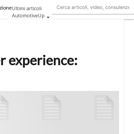
azione
Ultimi articoli
AutomotiveUp
BankingUp
InsuranceUp
RetailUp
SmartMobilityUp
er experience:
Proptech
Startup