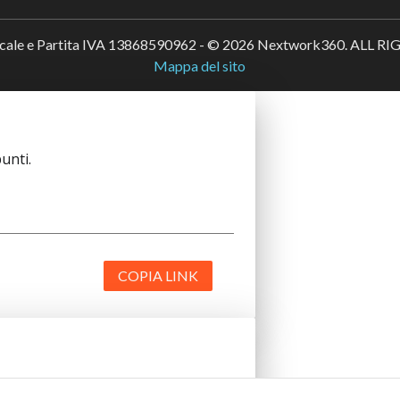
scale e Partita IVA 13868590962 - © 2026 Nextwork360. ALL 
Mappa del sito
unti.
COPIA LINK
unti.