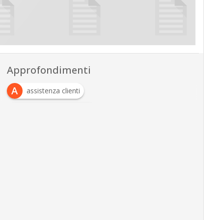
Approfondimenti
A
assistenza clienti
C
customer experience
C
customer service