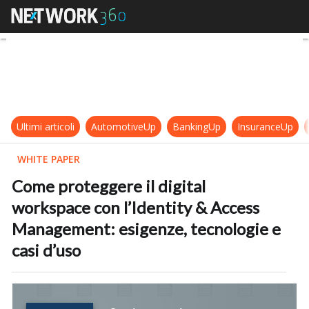
Come proteggere il digital worksp
Ultimi articoli
AutomotiveUp
BankingUp
InsuranceUp
WHITE PAPER
Come proteggere il digital
workspace con l’Identity & Access
Management: esigenze, tecnologie e
casi d’uso