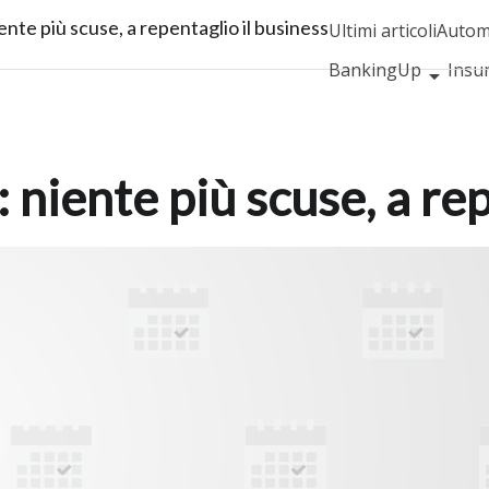
ente più scuse, a repentaglio il business
Ultimi articoli
Autom
BankingUp
Insu
SmartMobilityUp
 niente più scuse, a re