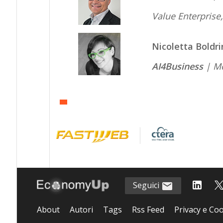
Value Enterprise
Nicoletta Boldri
AI4Business
| M
Seguici
About
Autori
Tags
Rss Feed
Privacy e Coo