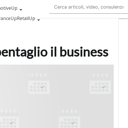
otiveUp
ranceUp
RetailUp
Proptech
Startup
pentaglio il business