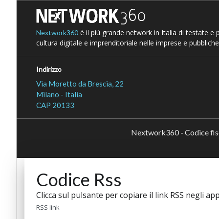
è il più grande network in Italia di testate e
Nextwork360
cultura digitale e imprenditoriale nelle imprese e pubbliche
Indirizzo
Via Moretto da Brescia, 22
Milano - Italia
CAP 20133
Nextwork360 - Codice fi
Codice Rss
Clicca sul pulsante per copiare il link RSS negli app
RSS link