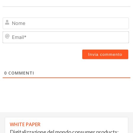
N
Em
0
COMMENTI
WHITE PAPER
Digitalizzazione del mondo consumer products: