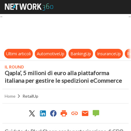
Qapla’, 5 milioni di euro alla piatt
Ultimi articoli
AutomotiveUp
BankingUp
InsuranceUp
Re
IL ROUND
Qapla’, 5 milioni di euro alla piattaforma
italiana per gestire le spedizioni eCommerce
Home
RetailUp