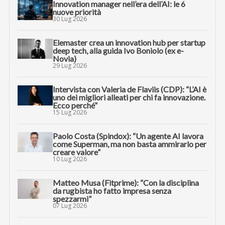
Innovation manager nell’era dell’AI: le 6
nuove priorità
30 Lug 2026
Elemaster crea un innovation hub per startup
deep tech, alla guida Ivo Boniolo (ex e-
Novia)
29 Lug 2026
Intervista con Valeria de Flaviis (CDP): “L’AI è
uno dei migliori alleati per chi fa innovazione.
Ecco perché”
15 Lug 2026
Paolo Costa (Spindox): “Un agente AI lavora
come Superman, ma non basta ammirarlo per
creare valore”
10 Lug 2026
Matteo Musa (Fitprime): “Con la disciplina
da rugbista ho fatto impresa senza
spezzarmi”
07 Lug 2026