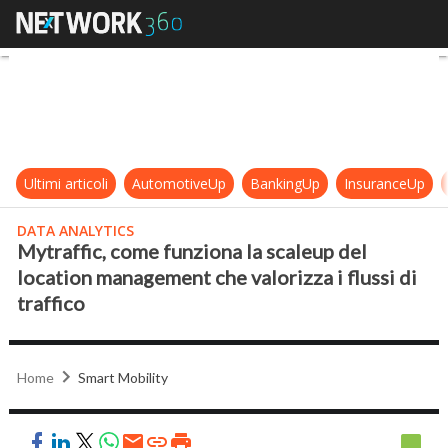
Mytraffic, come funziona la scaleup
Ultimi articoli
AutomotiveUp
BankingUp
InsuranceUp
DATA ANALYTICS
Mytraffic, come funziona la scaleup del
location management che valorizza i flussi di
traffico
Home
Smart Mobility