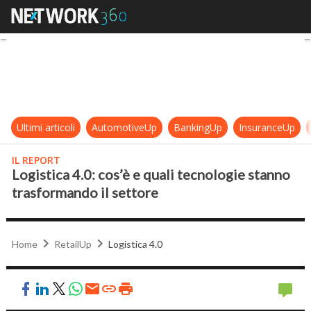
Logistica 4.0: cos’è e quali tecnol
Ultimi articoli
AutomotiveUp
BankingUp
InsuranceUp
IL REPORT
Logistica 4.0: cos’è e quali tecnologie stanno
trasformando il settore
Home
RetailUp
Logistica 4.0