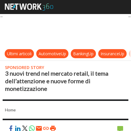
3 nuovi trend nel mercato retail, i
Ultimi articoli
AutomotiveUp
BankingUp
InsuranceUp
SPONSORED STORY
3 nuovi trend nel mercato retail, il tema
dell’attenzione e nuove forme di
monetizzazione
Home