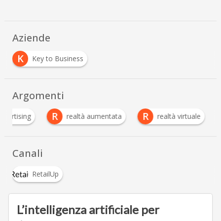
Aziende
K
Key to Business
Argomenti
R
R
dvertising
realtà aumentata
realtà virtuale
Canali
RetailUp
L’intelligenza artificiale per