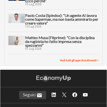
Ecco perché”
15 Lug 2026
Paolo Costa (Spindox): “Un agente AI lavora
come Superman, ma non basta ammirarlo per
creare valore”
10 Lug 2026
Matteo Musa (Fitprime): “Con la disciplina
da rugbista ho fatto impresa senza
spezzarmi”
07 Lug 2026
Vedi tutti gli approfondimenti >
Seguici