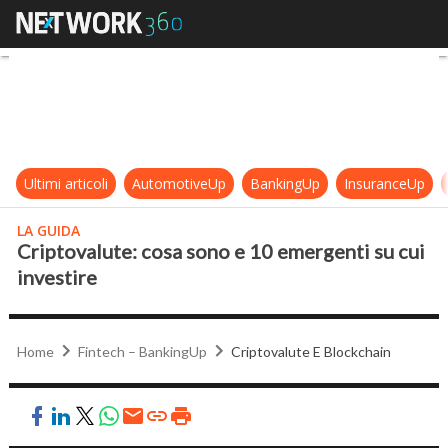
Criptovalute: cosa sono e 10 emerg
Ultimi articoli
AutomotiveUp
BankingUp
InsuranceUp
LA GUIDA
Criptovalute: cosa sono e 10 emergenti su cui
investire
Home
Fintech – BankingUp
Criptovalute E Blockchain