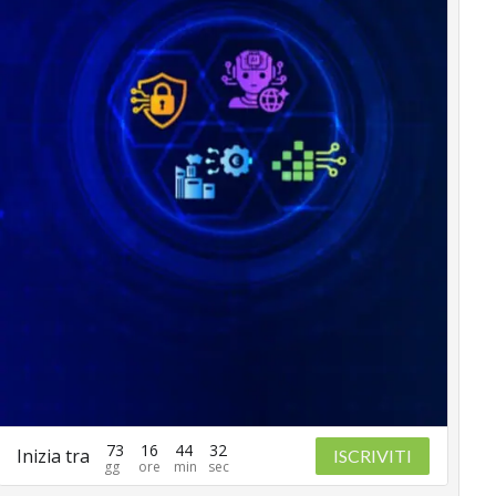
73
16
44
31
Inizia tra
ISCRIVITI