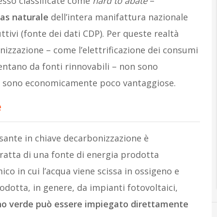
esso classificate come
hard to abate
–
gas naturale
dell’intera manifattura nazionale
tivi (fonte dei dati CDP). Per queste realtà
onizzazione – come l’elettrificazione dei consumi
imentano da fonti rinnovabili – non sono
e sono economicamente poco vantaggiose.
e
sante in chiave decarbonizzazione è
tratta di una fonte di energia prodotta
mico in cui l’acqua viene scissa in ossigeno e
dotta, in genere, da impianti fotovoltaici,
no verde può essere impiegato direttamente