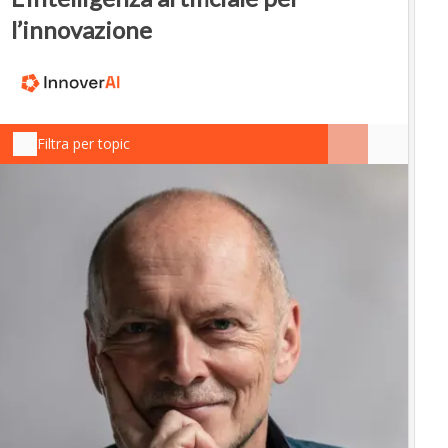
l’innovazione
Filtra per topic
IN