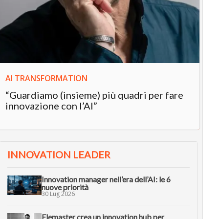
In
“L
in
AI TRANSFORMATION
“Guardiamo (insieme) più quadri per fare
innovazione con l’AI”
INNOVATION LEADER
Innovation manager nell’era dell’AI: le 6
nuove priorità
30 Lug 2026
Elemaster crea un innovation hub per