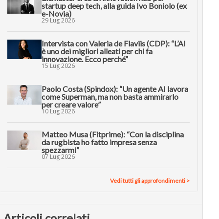
startup deep tech, alla guida Ivo Boniolo (ex
e-Novia)
29 Lug 2026
Intervista con Valeria de Flaviis (CDP): “L’AI
è uno dei migliori alleati per chi fa
innovazione. Ecco perché”
15 Lug 2026
Paolo Costa (Spindox): “Un agente AI lavora
come Superman, ma non basta ammirarlo
per creare valore”
10 Lug 2026
Matteo Musa (Fitprime): “Con la disciplina
da rugbista ho fatto impresa senza
spezzarmi”
07 Lug 2026
Vedi tutti gli approfondimenti >
Articoli correlati