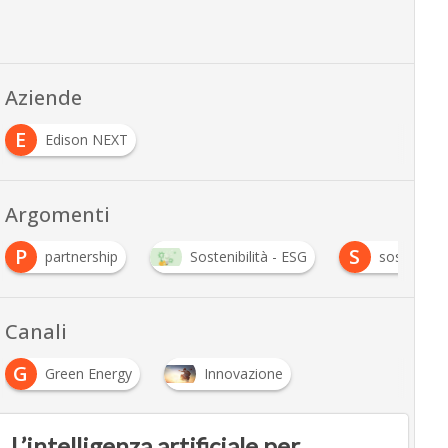
Aziende
E
Edison NEXT
Argomenti
P
S
partnership
Sostenibilità - ESG
sostenibil
Canali
G
Green Energy
Innovazione
L’intelligenza artificiale per