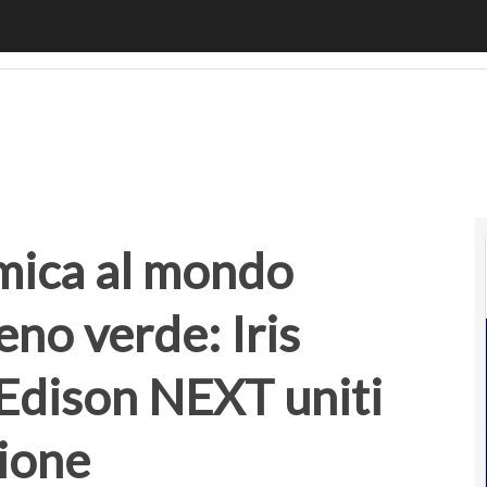
ica al mondo realizzata con idrogeno verde: Iris Ceramica
amica al mondo
eno verde: Iris
Edison NEXT uniti
ione