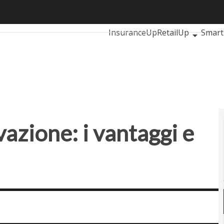
ione: i vantaggi e le criticità
Ultimi articoli
AutomotiveUp
InsuranceUp
RetailUp
Smart
Proptech
Startup
vazione: i vantaggi e