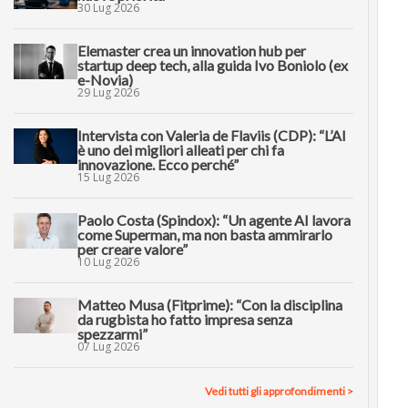
30 Lug 2026
Elemaster crea un innovation hub per
startup deep tech, alla guida Ivo Boniolo (ex
e-Novia)
29 Lug 2026
Intervista con Valeria de Flaviis (CDP): “L’AI
è uno dei migliori alleati per chi fa
innovazione. Ecco perché”
15 Lug 2026
Paolo Costa (Spindox): “Un agente AI lavora
come Superman, ma non basta ammirarlo
per creare valore”
10 Lug 2026
Matteo Musa (Fitprime): “Con la disciplina
da rugbista ho fatto impresa senza
spezzarmi”
07 Lug 2026
Vedi tutti gli approfondimenti >