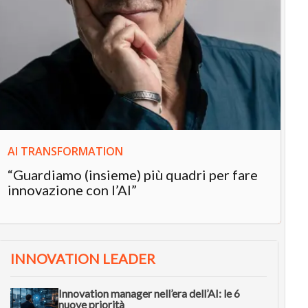
IN
In
“L
in
AI TRANSFORMATION
“Guardiamo (insieme) più quadri per fare
innovazione con l’AI”
INNOVATION LEADER
Innovation manager nell’era dell’AI: le 6
nuove priorità