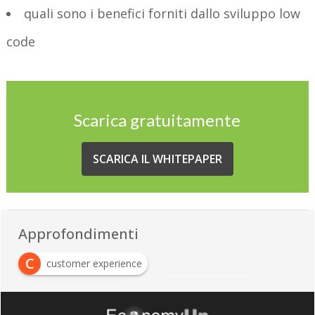
quali sono i benefici forniti dallo sviluppo low
code
Scarica gratuitamente
SCARICA IL WHITEPAPER
Approfondimenti
C
customer experience
S
S
sviluppo low code
sviluppo software