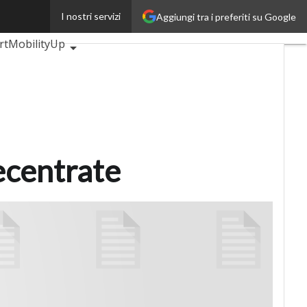
I nostri servizi
Aggiungi tra i preferiti su Google
BankingUp
rtMobilityUp
ecentrate