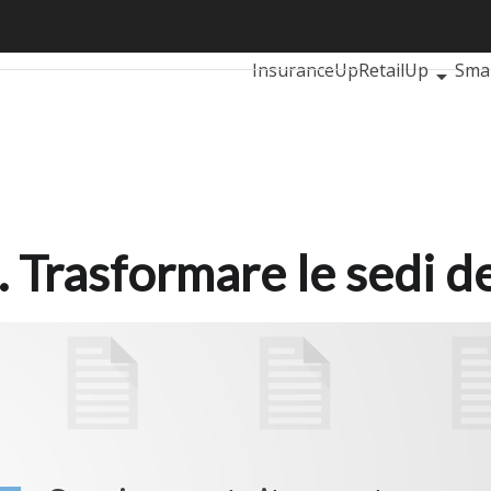
Trasformare le sedi decentrate
Ultimi articoli
AutomotiveUp
InsuranceUp
RetailUp
Sma
Proptech
Startup
. Trasformare le sedi d