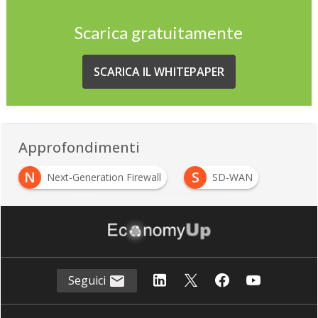
Scarica gratuitamente
SCARICA IL WHITEPAPER
Approfondimenti
N
S
Next-Generation Firewall
SD-WAN
W
W
WAN
WAN software-defined
Seguici