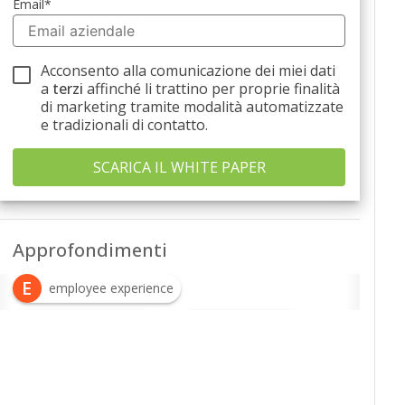
Email
*
Acconsento alla comunicazione dei miei dati
a
terzi
affinché li trattino per proprie finalità
di marketing tramite modalità automatizzate
e tradizionali di contatto.
Approfondimenti
E
employee experience
H
R
HR management
risorse umane
T
talent management