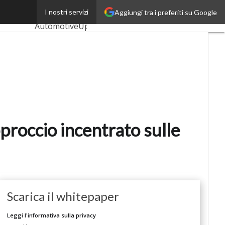
e persone
I nostri servizi
Aggiungi tra i preferiti su Google
Ultimi articoli
AutomotiveUp
BankingUp
InsuranceUp
RetailUp
SmartMobilityUp
roccio incentrato sulle
Proptech
Startup
Scarica il whitepaper
Leggi l'informativa sulla privacy