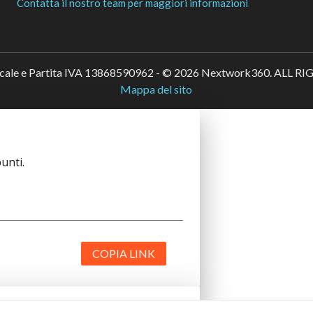
Contatta il nostro team per maggiori informazioni
scale e Partita IVA 13868590962 - © 2026 Nextwork360. ALL 
Mappa del sito
unti.
COPIA LINK