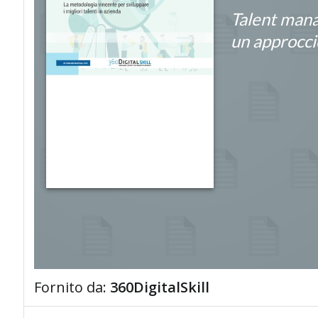
Talent man
un approcci
Fornito da:
360DigitalSkill