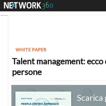
Menu
Talent management: e
WHITE PAPER
Talent management: ecco c
persone
Scarica