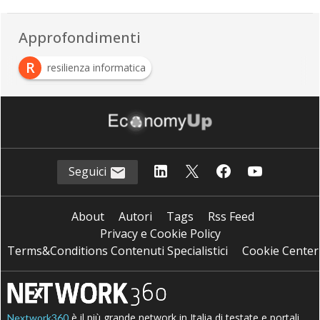
Approfondimenti
R
resilienza informatica
S
Sicurezza informatica
Seguici
About
Autori
Tags
Rss Feed
Privacy e Cookie Policy
Terms&Conditions Contenuti Specialistici
Cookie Center
è il più grande network in Italia di testate e portali
Nextwork360