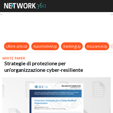
Strategie di protezione per un’org
Ultimi articoli
AutomotiveUp
BankingUp
InsuranceUp
WHITE PAPER
Strategie di protezione per
un’organizzazione cyber-resiliente