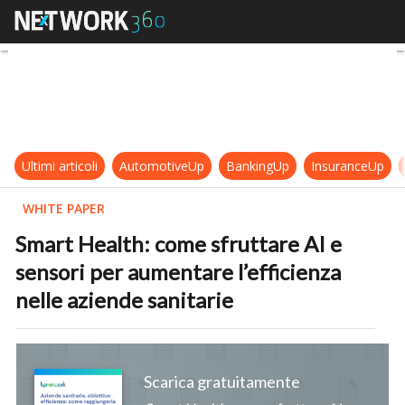
Smart Health: come sfruttare AI e 
Ultimi articoli
AutomotiveUp
BankingUp
InsuranceUp
WHITE PAPER
Smart Health: come sfruttare AI e
sensori per aumentare l’efficienza
nelle aziende sanitarie
Scarica gratuitamente