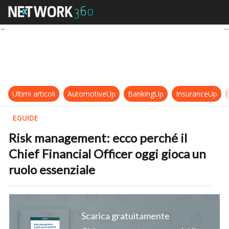
Risk management: ecco perché il Ch
Ultimi articoli
AutomotiveUp
BankingUp
InsuranceUp
EGUIDE
Risk management: ecco perché il
Chief Financial Officer oggi gioca un
ruolo essenziale
Scarica gratuitamente