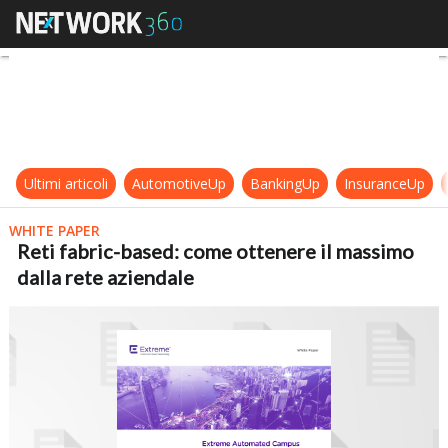
Reti fabric-based: come ottenere i
Ultimi articoli
AutomotiveUp
BankingUp
InsuranceUp
WHITE PAPER
Reti fabric-based: come ottenere il massimo
dalla rete aziendale