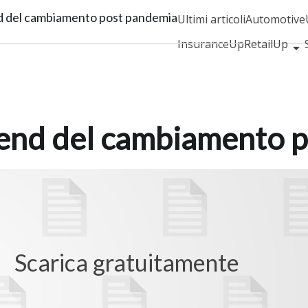
nd del cambiamento post pandemia
Ultimi articoli
Automotive
InsuranceUp
RetailUp
Proptech
Startup
rend del cambiamento 
Scarica gratuitamente