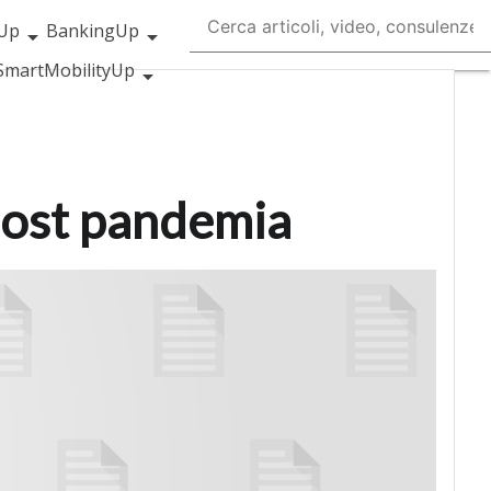
Up
BankingUp
SmartMobilityUp
post pandemia