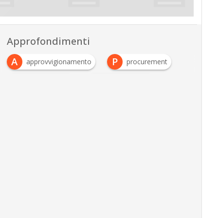
Approfondimenti
A
P
approvvigionamento
procurement
S
U
source-to-Pay
ufficio acquisti