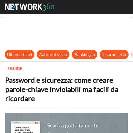
Password e sicurezza: come creare p
Ultimi articoli
AutomotiveUp
BankingUp
InsuranceUp
EGUIDE
Password e sicurezza: come creare
parole-chiave inviolabili ma facili da
ricordare
Scarica gratuitamente