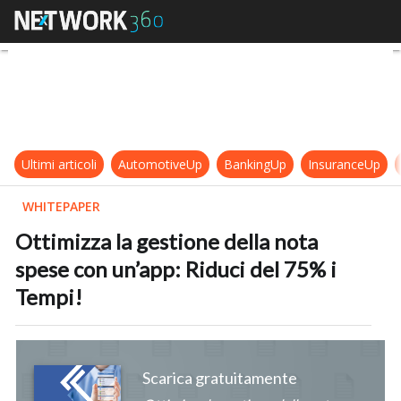
Ottimizza la gestione della nota sp
Ultimi articoli
AutomotiveUp
BankingUp
InsuranceUp
WHITEPAPER
Ottimizza la gestione della nota
spese con un’app: Riduci del 75% i
Tempi!
Scarica gratuitamente