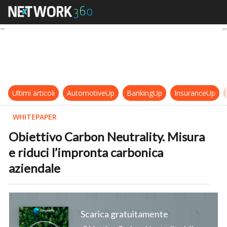
Obiettivo Carbon Neutrality. Misur
Ultimi articoli
AutomotiveUp
BankingUp
InsuranceUp
WHITEPAPER
Obiettivo Carbon Neutrality. Misura
e riduci l’impronta carbonica
aziendale
Scarica gratuitamente