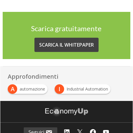
Scarica gratuitamente
SCARICA IL WHITEPAPER
Approfondimenti
A
I
automazione
Industrial Automation
I
Industrial Internet of Things
M
manutenzione prescrittiva
Seguici