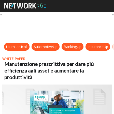
Manutenzione prescrittiva per dare
Ultimi articoli
AutomotiveUp
BankingUp
InsuranceUp
WHITE PAPER
Manutenzione prescrittiva per dare più
efficienza agli asset e aumentare la
produttività