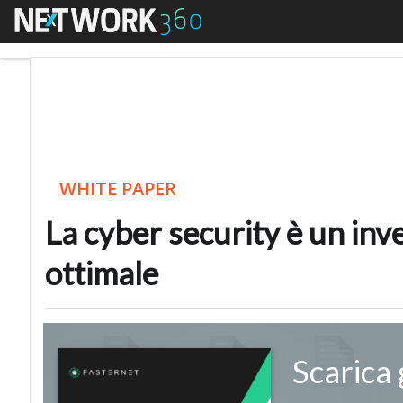
Menu
La cyber security è un
WHITE PAPER
La cyber security è un inv
ottimale
Scarica