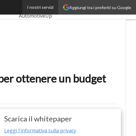
ottimale
I nostri servizi
Aggiungi tra i preferiti su Google
Ultimi articoli
AutomotiveUp
BankingUp
InsuranceUp
RetailUp
SmartMobilityUp
a per ottenere un budget
Proptech
Startup
Scarica il whitepaper
Leggi l'informativa sulla privacy