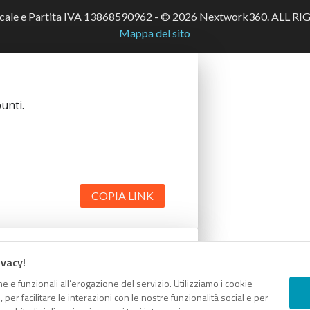
scale e Partita IVA 13868590962 - © 2026 Nextwork360. ALL 
Mappa del sito
unti.
COPIA LINK
ivacy!
unti.
e e funzionali all’erogazione del servizio. Utilizziamo i cookie
er facilitare le interazioni con le nostre funzionalità social e per