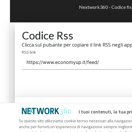
Nextwork360 - Codice fi
Codice Rss
Clicca sul pulsante per copiare il link RSS negli app
RSS link
Codice Rss
I tuoi contenuti, la tua pr
Clicca sul pulsante per copiare il link RSS negli app
Su questo sito utilizziamo cookie tecnici necessari alla navigazion
anche per fornirti un’esperienza di navigazione sempre migliore, p
RSS link