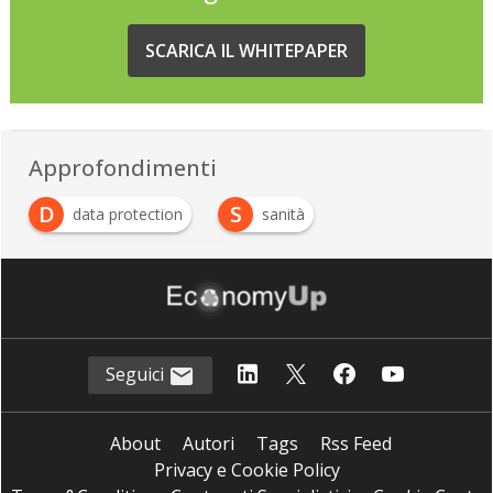
SCARICA IL WHITEPAPER
Approfondimenti
D
S
data protection
sanità
S
Sicurezza informatica
Seguici
About
Autori
Tags
Rss Feed
Privacy e Cookie Policy