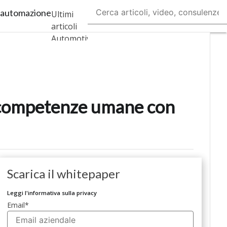
l’automazione
Ultimi
articoli
AutomotiveUp
BankingUp
InsuranceUp
e competenze umane con
RetailUp
SmartMobilityUp
Scarica il whitepaper
Proptech
Startup
Leggi l'informativa sulla privacy
Email
*