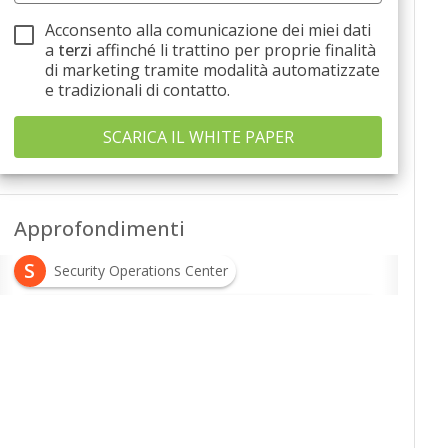
Acconsento alla comunicazione dei miei dati
a
terzi
affinché li trattino per proprie finalità
di marketing tramite modalità automatizzate
e tradizionali di contatto.
Approfondimenti
S
Security Operations Center
S
Security Orchestration Automation and Response
S
S
S
sicurezza IT
SOAR
SOC