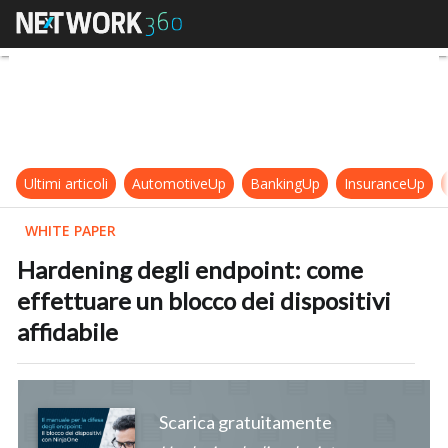
Hardening degli endpoint: come eff
Ultimi articoli
AutomotiveUp
BankingUp
InsuranceUp
WHITE PAPER
Hardening degli endpoint: come
effettuare un blocco dei dispositivi
affidabile
Scarica gratuitamente