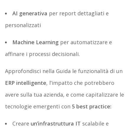
AI generativa
per report dettagliati e
personalizzati
Machine Learning
per automatizzare e
affinare i processi decisionali
.
Approfondisci nel
la Guida
l
e funzionalità di
un
ERP intelligent
e
,
l’impatto che
potrebb
e
ro
avere sulla tua azienda
,
e come
capitalizzare le
tecnologie emergenti con
5
best practice
:
Creare
un’
infrastruttura IT
scalabile e