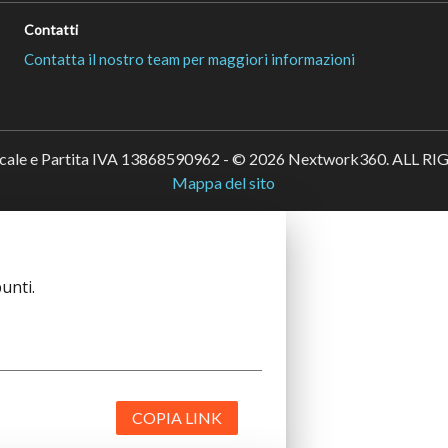
Contatti
Contatta il nostro team per maggiori informazioni
scale e Partita IVA 13868590962 - © 2026 Nextwork360. ALL 
Mappa del sito
unti.
COPIA LINK