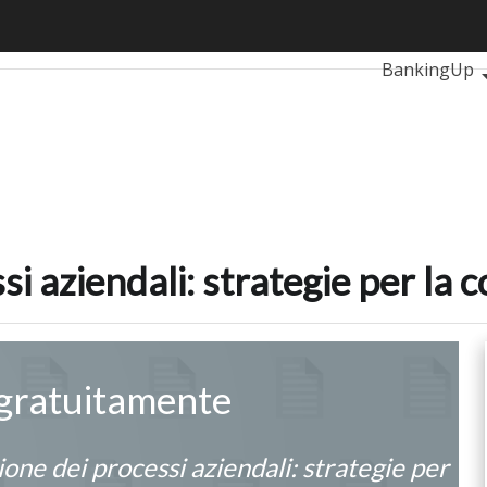
ocessi aziendali: strategie per la competitività
Ultimi articol
BankingUp
RetailUp
S
Proptech
Sta
si aziendali: strategie per la 
 gratuitamente
ione dei processi aziendali: strategie per