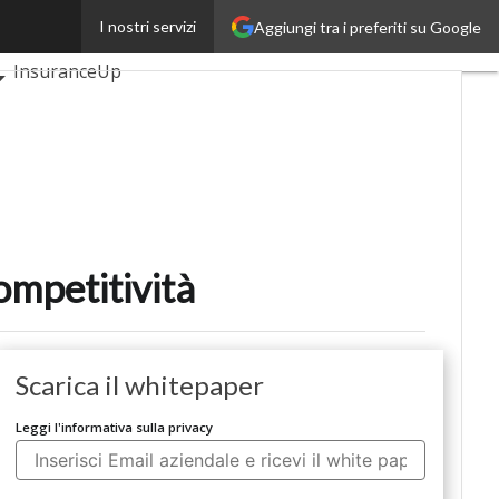
I nostri servizi
Aggiungi tra i preferiti su Google
i
AutomotiveUp
InsuranceUp
martMobilityUp
rtup
competitività
Scarica il whitepaper
Leggi l'informativa sulla privacy