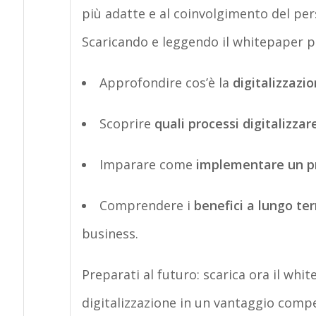
più adatte e al coinvolgimento del per
Scaricando e leggendo il
whitepaper
po
Approfondire
cos’è la
digitalizzazi
Scoprire
quali processi digitalizzar
Imparare
come
implementare un pr
Comprendere
i
benefici a lungo te
business.
Preparati al futuro: scarica ora il
whit
digitalizzazione in un vantaggio compe