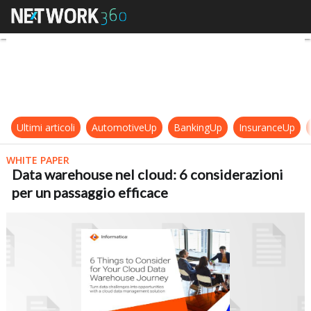
Data warehouse nel cloud: 6 consi
Ultimi articoli
AutomotiveUp
BankingUp
InsuranceUp
WHITE PAPER
Data warehouse nel cloud: 6 considerazioni
per un passaggio efficace