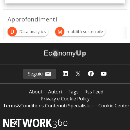
Approfondimenti
D
M
Data analytics
mobilità sostenibile
M
P
Mobility as a Service
PNRR
Seguici
About
Autori
Tags
Rss Feed
Privacy e Cookie Policy
Terms&Conditions Contenuti Specialistici
Cookie Center