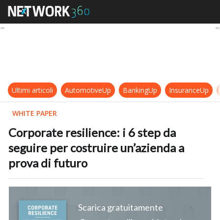
Corporate resilience: i 6 step da s
Ultimi articoli
AutomotiveUp
BankingUp
InsuranceUp
WHITE PAPER
Corporate resilience: i 6 step da
seguire per costruire un’azienda a
prova di futuro
Scarica gratuitamente