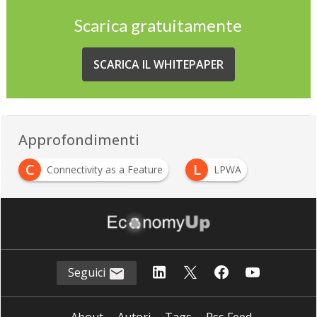
Scarica gratuitamente
SCARICA IL WHITEPAPER
Approfondimenti
C
L
Connectivity as a Feature
LPWA
S
sensori ambientali
Seguici
About
Autori
Tags
Rss Feed