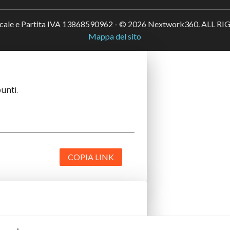
scale e Partita IVA 13868590962 - © 2026 Nextwork360. ALL 
Mappa del sito
unti.
COPIA LINK
unti.