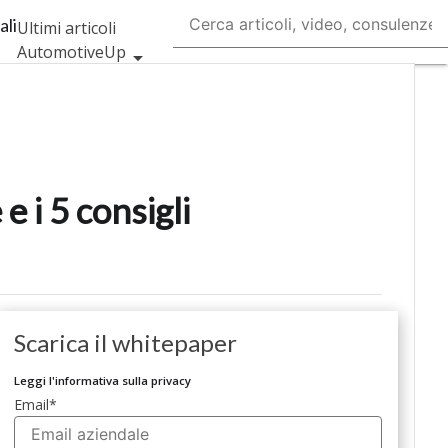
ali
Ultimi articoli
AutomotiveUp
BankingUp
InsuranceUp
RetailUp
SmartMobilityUp
 i 5 consigli
Proptech
Startup
Scarica il whitepaper
Leggi l'informativa sulla privacy
Email
*