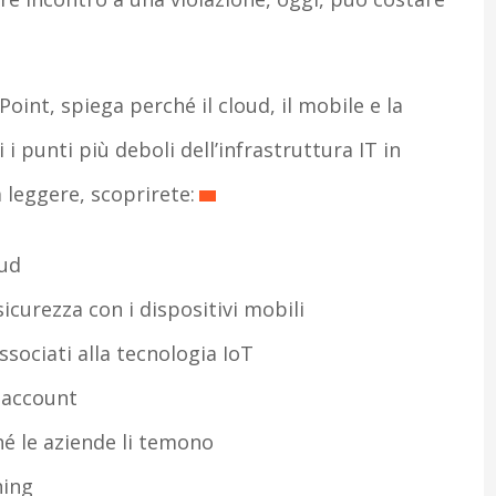
int, spiega perché il cloud, il mobile e la
 punti più deboli dell’infrastruttura IT in
 leggere, scoprirete:
oud
sicurezza con i dispositivi mobili
associati alla tecnologia IoT
i account
hé le aziende li temono
hing