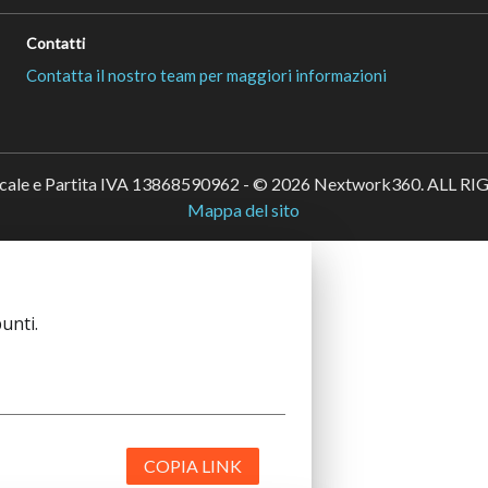
Contatti
Contatta il nostro team per maggiori informazioni
scale e Partita IVA 13868590962 - © 2026 Nextwork360. ALL 
Mappa del sito
unti.
COPIA LINK