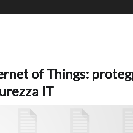
t of Things: proteggere i bersagli più vulnerabili della sic
ernet of Things: protegg
curezza IT