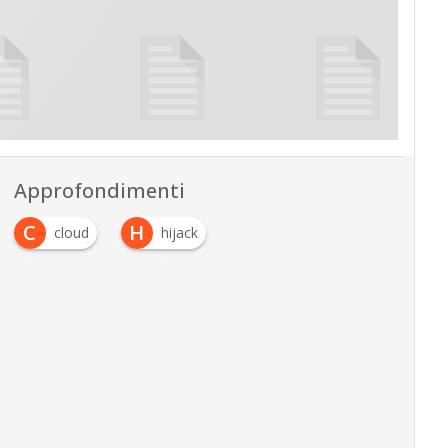
Approfondimenti
C
H
cloud
hijack
I
M
Internet of Things
mobile
P
S
phishing
sicurezza IT