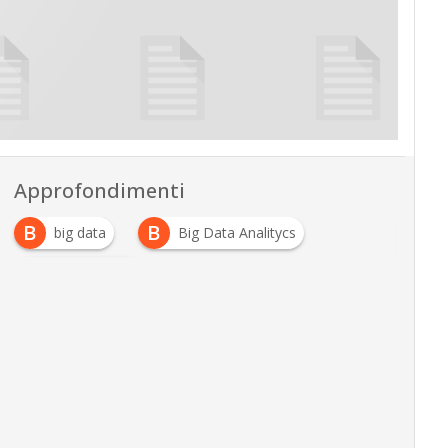
Approfondimenti
B
B
big data
Big Data Analitycs
D
data science