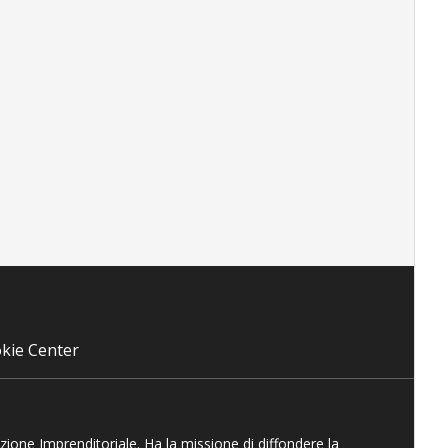
kie Center
azione Imprenditoriale. Ha la missione di diffondere la