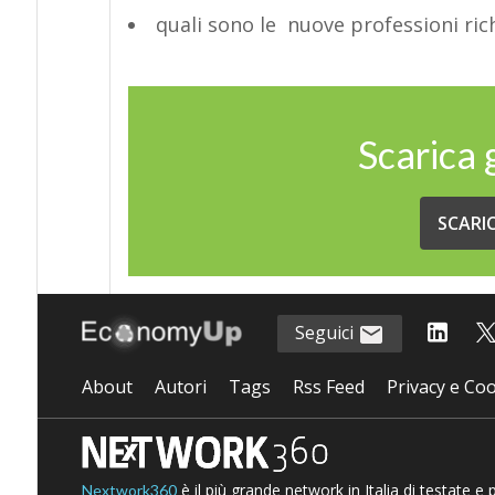
quali sono le nuove professioni rich
Scarica
SCARI
Seguici
About
Autori
Tags
Rss Feed
Privacy e Coo
è il più grande network in Italia di testate e
Nextwork360