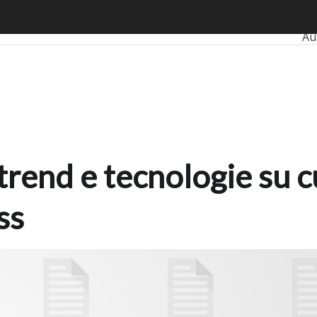
end e tecnologie su cui puntare per migliorare il business
Ult
Au
Ba
In
Sm
Pr
 trend e tecnologie su 
ss