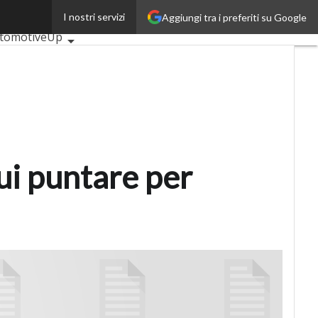
I nostri servizi
Aggiungi tra i preferiti su Google
imi articoli
tomotiveUp
nkingUp
suranceUp
RetailUp
artMobilityUp
optech
Startup
cui puntare per