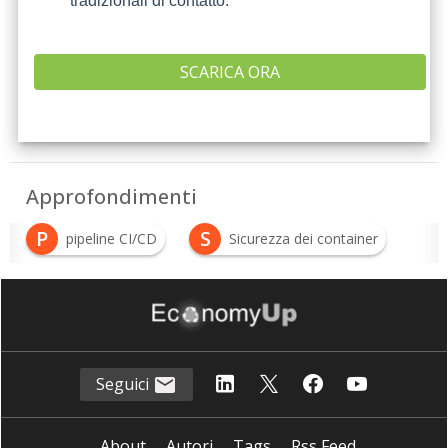
tradizionali di contatto.
Approfondimenti
P
S
pipeline CI/CD
Sicurezza dei container
Seguici
About
Autori
Tags
Rss Feed