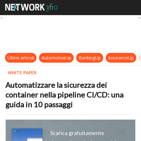
Automatizzare la sicurezza dei cont
Ultimi articoli
AutomotiveUp
BankingUp
InsuranceUp
WHITE PAPER
Automatizzare la sicurezza dei
container nella pipeline CI/CD: una
guida in 10 passaggi
Scarica gratuitamente