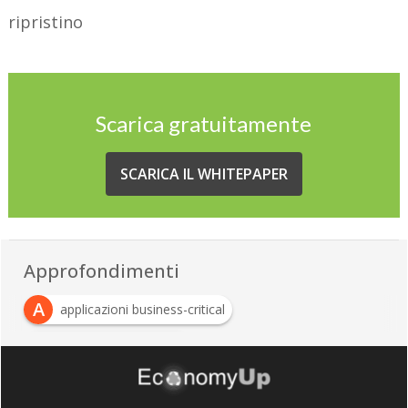
ripristino
Scarica gratuitamente
SCARICA IL WHITEPAPER
Approfondimenti
A
applicazioni business-critical
C
customer experience
C
S
customer satisfaction
SLA